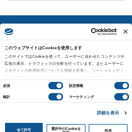
このウェブサイトはCookieを使用します
Fukoku Seimei Building, 18th Floor
このサイトではCookieを使って、ユーザーに合わせたコンテンツや
2-2-2 Uchisaiwai-cho, Chiyoda-ku, Tokyo 100-0011
広告の表示、トラフィックの分析を行っています。またユーザーに
よるサイトの利用状況についても情報を収集し、ソーシャルメディ
81-3-3500-0331
アや広告配信、データ解析の各パートナーに情報を共有していま
同
す。ここで収集された情報は、ユーザーが各パートナーに提供した
必須
設定情報
Reception time | weekday 9:15-18:00
意
他の情報や各パートナーのサービスを使用した際に収集された情報
の
統計
マーケティング
と組み合わされ、各パートナーによって使用されることがありま
選
CONTACT
す。
択
詳細を表示
選択中のCookieを
全て許可
Copyright©︎ Matsuo & Kosugi. All rights reserved.
拒否